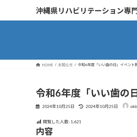
コ
ナ
沖縄県リハビリテーション専
ン
ビ
テ
ゲ
ン
ー
ツ
シ
へ
ョ
ス
ン
キ
に
ッ
移
HOME
お知らせ
令和6年度「いい歯の日」イベント
プ
動
令和6年度「いい歯の
最
2024年10月25日
2024年10月25日
oki
終
更
閲覧した人数:
1,621
新
内容
日
時