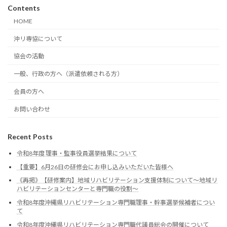
Contents
HOME
沖リ専協について
協会の活動
一般、行政の方へ（派遣依頼される方）
会員の方へ
お問い合わせ
Recent Posts
令和8年度 理事・監事役員選挙結果について
【重要】6月26日の研修会にお申し込みいただいた皆様へ
《再掲》【研修案内】地域リハビリテーション支援体制について〜地域リ
ハビリテーションセンターと専門職の役割〜
令和8年度沖縄県リハビリテーション専門職理事・幹事選挙候補者につい
て
令和8年度沖縄県リハビリテーション専門職代議員総会の開催について