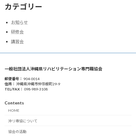
カテゴリー
お知らせ
研修会
講習会
一般社団法人沖縄県リハビリテーション専門職協会
郵便番号：
904-0014
住所：
沖縄県沖縄市仲宗根町29-9
TEL/FAX：
098-989-3108
Contents
HOME
沖リ専協について
協会の活動