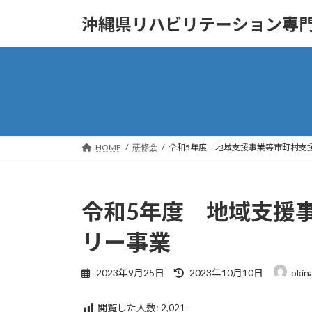
コ
ナ
沖縄県リハビリテーション専
ン
ビ
テ
ゲ
ン
ー
ツ
シ
へ
ョ
ス
ン
キ
に
ッ
移
HOME
研修会
令和5年度 地域支援事業等市町村支
プ
動
令和5年度 地域支援
リー事業
最
2023年9月25日
2023年10月10日
okin
終
更
閲覧した人数:
2,021
新