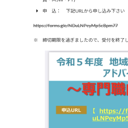
申 込： 下記URLから申し込み下さい
https://forms.gle/NDuLNPeyMp5cBpm77
※ 締切期限を過ぎましたので、受付を終了