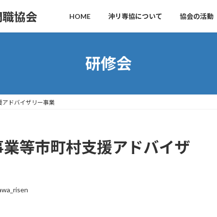
門職協会
HOME
沖リ専協について
協会の活動
研修会
援アドバイザリー事業
事業等市町村支援アドバイザ
awa_risen