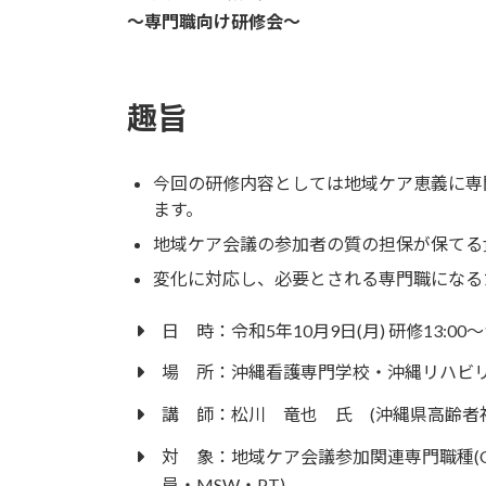
〜専門職向け研修会〜
日
時
:
趣旨
今回の研修内容としては地域ケア恵義に専
ます。
地域ケア会議の参加者の質の担保が保てる
変化に対応し、必要とされる専門職になる
日 時：令和5年10月9日(月) 研修13:00～16
場 所：沖縄看護専門学校・沖縄リハビリ
講 師：松川 竜也 氏 (沖縄県高齢者
対 象：地域ケア会議参加関連専門職種(
員・MSW・PT)